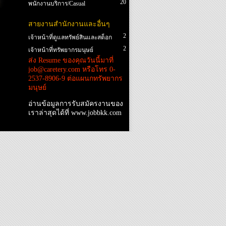
20
พนักงานบริการ/Casual
สายงานสำนักงานและอื่นๆ
2
เจ้าหน้าที่ดูแลทรัพย์สินและสต็อก
2
เจ้าหน้าที่ทรัพยากรมนุษย์
ส่ง Resume ของคุณวันนี้มาที่
Account Executive
1
job@caretery.com หรือโทร 0-
2537-8906-9 ต่อแผนกทรัพยากร
มนุษย์
อ่านข้อมูลการรับสมัครงานของ
เราล่าสุดได้ที่ www.jobbkk.com
สายงานครัว
ที่
แคร์เตอร์รี่
เราให้บริการอาหารที่หลากหลายครบวงจร ทั้งแนวอาหารตามสั่งและอาหารจัดเลี้ยง เป็
กุ๊กอาหารไทย/จีน
กุ๊กอาหารญี่ปุ่น
กุ๊กอาหารยุโรป
กุ๊กอาหารจัดเลี้ยง
กุ๊กเบเกอร์รี่
เราสนับสนุนให้มีการพัฒนาฝีมือในหลายๆรูปแบบ รวมทั้งสนับสนุนการแข่งขันทำอาหารในเวทีระดับชาติ
จึงเป็นที่ซึ่งเหมาะกับผู้ที่ใผ่ผันอยากจะเป็นกุ๊กมืออาชีพอย่างแท้จริง