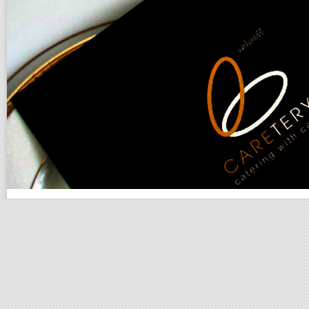
ี่สำคัญของคุณในทุกๆ โอกาส