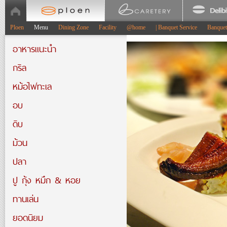
Ploen
Menu
Dining Zone
Facility
@home
| Banquet Service
Banque
อาหารแนะนำ
กริล
หม้อไฟทะเล
อบ
ดิบ
ม้วน
ปลา
ปู กุ้ง หมึก & หอย
ทานเล่น
ยอดนิยม