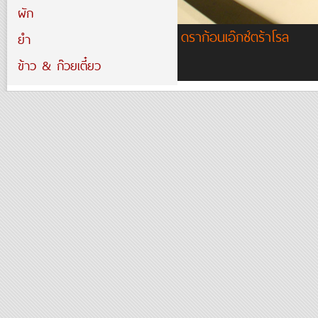
ผัก
ดราก้อนเอ๊กซ์ตร้าโรล
ยำ
ข้าว & ก๊วยเตี๋ยว
ซุ๊ป
Download Menu